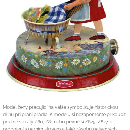
Model ženy pracující na valše symbolizuje historickou
dřinu při praní prádla. K modelu si nezapomeňte přikoupit
pružné spirály Z80, Z81 nebo pevnější Z825, Z827 k
propojení s parním strojem a také zásobu palivových