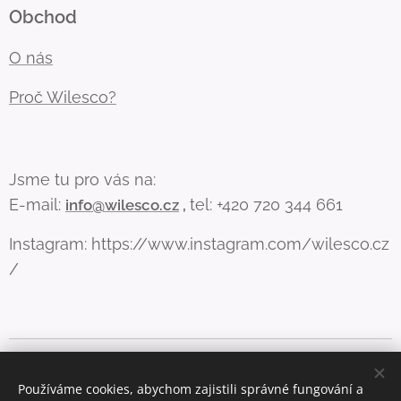
Obchod
O nás
Proč Wilesco?
Jsme tu pro vás na:
E-mail:
tel: +420 720 344 661
info@wilesco.cz
,
Instagram: https://www.instagram.com/wilesco.cz
/
Aby web fungoval, jak má (a lépe vám sloužil), používáme pár
cookies. Více info zde
Používáme cookies, abychom zajistili správné fungování a