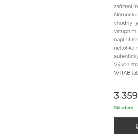
zařízení 
Německu –
vhodný i 
vstupním 
naplnit ko
několika m
autentick
Výkon str
WITAB ta
3 35
Skladem