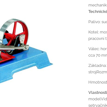
mechanik
Technick
Palivo: su
Kotel: mo
pracovní t
Válec: ho
cca 70 
Základna:
strojRozm
Hmotnost:
Vlastnosti
modelVidi
setrvační