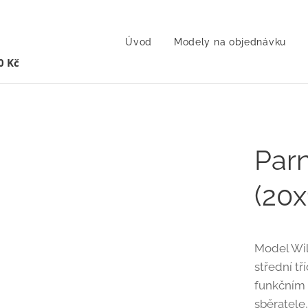
Úvod
Modely na objednávku
0 Kč
Parn
(20
Model Wile
střední tř
funkčním 
sběratele