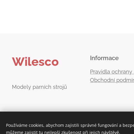
Wilesco
Informace
Pravidla ochrany
Obchodní podmí
Modely parních strojů
Používáme cookies, abychom zajistili správné fungování a bezp
můžeme zajistit tu nejlepší zkušenost při jejich návštěvě.