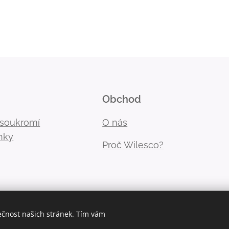
Obchod
 soukromí
O nás
nky
Proč Wilesco?
ečnost našich stránek. Tím vám