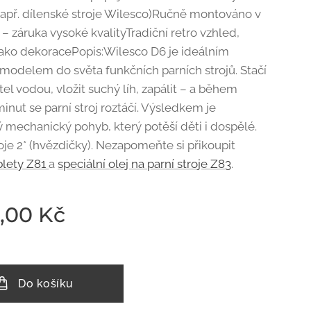
(např. dílenské stroje Wilesco)Ručně montováno v
 záruka vysoké kvalityTradiční retro vzhled,
jako dekoracePopis:Wilesco D6 je ideálním
modelem do světa funkčních parních strojů. Stačí
tel vodou, vložit suchý líh, zapálit – a během
inut se parní stroj roztáčí. Výsledkem je
ý mechanický pohyb, který potěší děti i dospělé.
oje 2* (hvězdičky). Nezapomeňte si přikoupit
blety Z81
a
speciální olej na parní stroje Z83
.
9,00
Kč
Do košíku