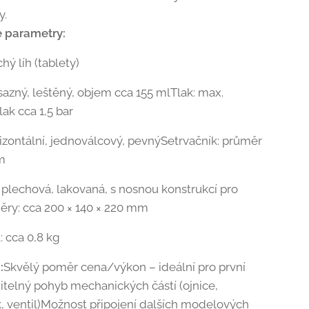
y.
é parametry:
chý líh (tablety)
sazný, leštěný, objem cca 155 mlTlak: max.
lak cca 1,5 bar
rizontální, jednoválcový, pevnýSetrvačník: průměr
mm
 plechová, lakovaná, s nosnou konstrukcí pro
ěry: cca 200 × 140 × 220 mm
 cca 0,8 kg
:
Skvělý poměr cena/výkon – ideální pro první
telný pohyb mechanických částí (ojnice,
k, ventil)Možnost připojení dalších modelových