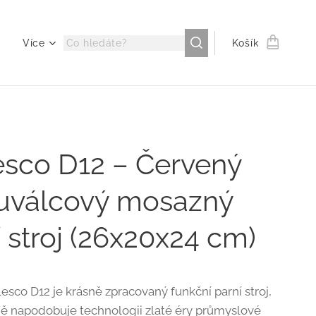
Více
Košík
esco D12 – Červený
uválcový mosazný
 stroj (26x20x24 cm)
esco D12 je krásně zpracovaný funkční parní stroj,
ně napodobuje technologii zlaté éry průmyslové