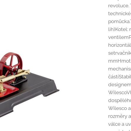
revoluce. 
technické
pomůcka.T
lih)Kotel
ventilemP
horizontá
setrvačník
mmHmotnos
mechanis
částíStab
designem
WilescoVh
dospělého
Wilesco a
rozměry a
válce a uv