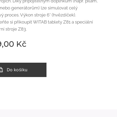
rojích. Díky připojitelným doplňkům (např. pilám,
nebo generátorům) lze simulovat celý
ý proces. Výkon stroje 6* (hvězdiček).
te si přikoupit WITAB tablety Z81 a speciální
rní stroje Z83.
9,00
Kč
Do košíku