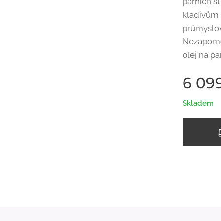
parních st
kladivům 
průmyslov
Nezapomeň
olej na pa
6 09
Skladem