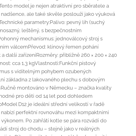
Tento model je nejen atraktivní pro sběratele a
 nadšence, ale také skvěle poslouží jako výuková
echnické parametry:Palivo: pevný líh (suchý
: mosazný, leštěný, s bezpečnostním
ohonný mechanismus: jednoválcový stroj s
lním válcemPřevod: klínový řemen pohání
 a další zařízeníRozměry: přibližně 260 × 200 × 240
t: cca 1,3 kgVlastnosti:Funkční pístový
mus s viditelným pohybem ozubených
ilní základna z lakovaného plechu s dobovým
Ručně montováno v Německu – značka kvality
odné pro děti od 14 let pod dohledem
Model D12 je ideální střední velikostí v řadě
 nabízí perfektní rovnováhu mezi kompaktními
 výkonem. Po zahřátí kotle se pára rozvádí do
ádí stroj do chodu – stejně jako v reálných