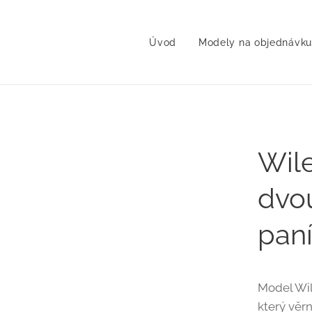
Úvod
Modely na objednávku
Wil
dvo
paní
Model Wil
který věr