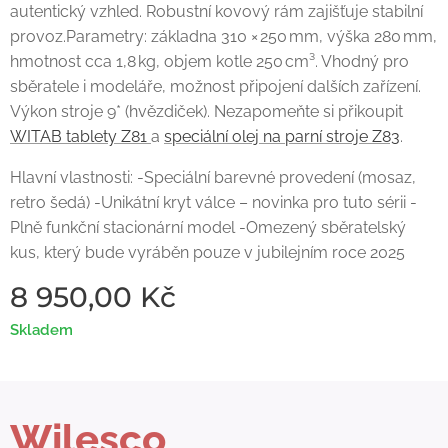
autentický vzhled. Robustní kovový rám zajišťuje stabilní
provoz.Parametry: základna 310 × 250 mm, výška 280 mm,
hmotnost cca 1,8 kg, objem kotle 250 cm³. Vhodný pro
sběratele i modeláře, možnost připojení dalších zařízení.
Výkon stroje 9* (hvězdiček). Nezapomeňte si přikoupit
WITAB tablety Z81
a
speciální olej na parní stroje Z83
.
Hlavní vlastnosti: -Speciální barevné provedení (mosaz,
retro šedá) -Unikátní kryt válce – novinka pro tuto sérii -
Plně funkční stacionární model -Omezený sběratelský
kus, který bude vyráběn pouze v jubilejním roce 2025
8 950,00
Kč
Skladem
Wilesco