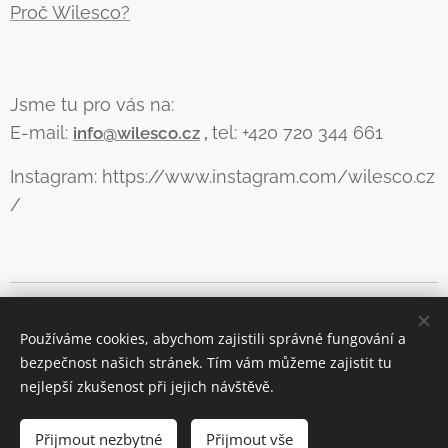
Proč Wilesco?
Jsme tu pro vás na:
E-mail:
tel: +420 720 344 661
info@wilesco.cz
,
Instagram: https://www.instagram.com/wilesco.cz
/
Aby web fungoval, jak má (a lépe vám sloužil), používáme pár
cookies. Více info zde
Používáme cookies, abychom zajistili správné fungování a
bezpečnost našich stránek. Tím vám můžeme zajistit tu
Cookies
nejlepší zkušenost při jejich návštěvě.
Do košíku
Přijmout nezbytné
Přijmout vše