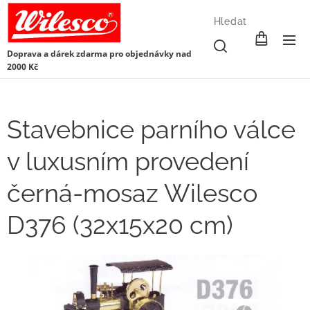
Hledat
Doprava a dárek zdarma pro objednávky nad
2000 Kč
Stavebnice parního válce
v luxusním provedení
černá-mosaz Wilesco
D376 (32x15x20 cm)