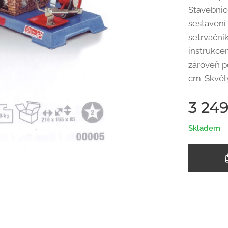
Stavebnic
sestavení 
setrvační
instrukce
zároveň p
cm. Skvěl
3 24
Skladem