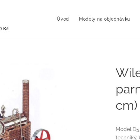
Úvod
Modely na objednávku
0 Kč
Wil
parn
cm)
Model D5 
techniky, 