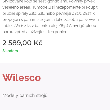
Stylizované kolo se šesti gondolami. Povinný prvek
veselého areálu. K modelu si nezapomeňte přikoupit
pružné spirály Z80, Z81 nebo pevnější Z825, Z827 k
propojení s parním strojem a také zásobu palivových
tablet Z81 (12 ks v balení) a olej Z83 :) A nyní již plnou
parou vpřed a užívejte si ten pohled.
2 589,00
Kč
Skladem
Wilesco
Modely parních strojů