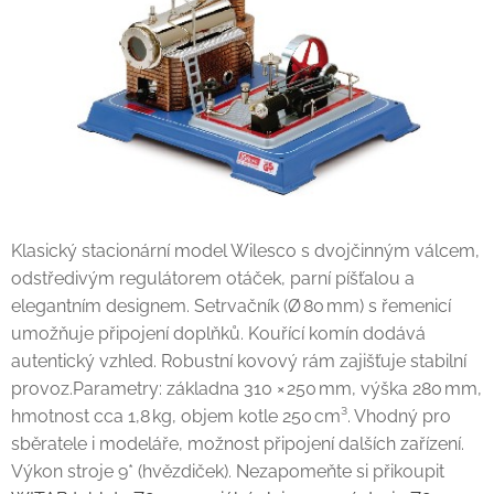
Klasický stacionární model Wilesco s dvojčinným válcem,
odstředivým regulátorem otáček, parní píšťalou a
elegantním designem. Setrvačník (Ø 80 mm) s řemenicí
umožňuje připojení doplňků. Kouřící komín dodává
autentický vzhled. Robustní kovový rám zajišťuje stabilní
provoz.Parametry: základna 310 × 250 mm, výška 280 mm,
hmotnost cca 1,8 kg, objem kotle 250 cm³. Vhodný pro
sběratele i modeláře, možnost připojení dalších zařízení.
Výkon stroje 9* (hvězdiček). Nezapomeňte si přikoupit