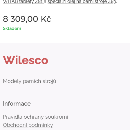
WITAB tablety Z81
a
speciální olej na parní stroje Z83
.
8 309,00
Kč
Skladem
Wilesco
Modely parních strojů
Informace
Pravidla ochrany soukromí
Obchodní podmínky