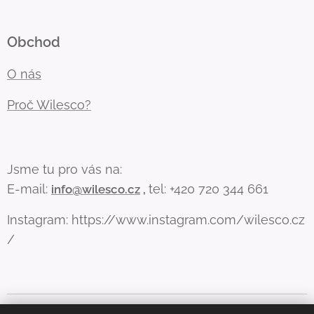
Obchod
O nás
Proč Wilesco?
Jsme tu pro vás na:
E-mail:
tel: +420 720 344 661
info@wilesco.cz
,
Instagram: https://www.instagram.com/wilesco.cz
/
Aby web fungoval, jak má (a lépe vám sloužil), používáme pár