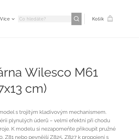
Více
Košík
árna Wilesco M61
7x13 cm)
í model s trojitým kladivovým mechanismem.
sérii plynulých úderů – velmi efektní při chodu
troje. K modelu si nezapomeňte přikoupit pružné
80, Z81 nebo pevnější Z825, Z827 k propojení s