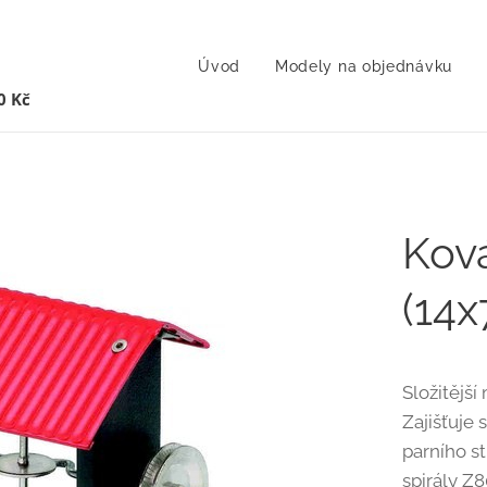
Úvod
Modely na objednávku
0 Kč
Kov
(14x
Složitějš
Zajišťuje 
parního s
spirály Z