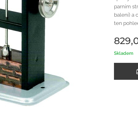
parním st
balení) a 
ten pohle
829,
Skladem