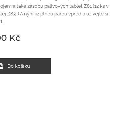
rojem a také zásobu palivových tablet Z81 (12 ks v
olej Z83 :) A nyní již plnou parou vpřed a užívejte si
d.
00
Kč
Do košíku