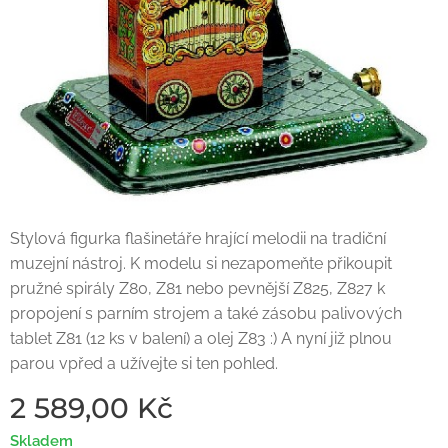
Stylová figurka flašinetáře hrající melodii na tradiční
muzejní nástroj. K modelu si nezapomeňte přikoupit
pružné spirály Z80, Z81 nebo pevnější Z825, Z827 k
propojení s parním strojem a také zásobu palivových
tablet Z81 (12 ks v balení) a olej Z83 :) A nyní již plnou
parou vpřed a užívejte si ten pohled.
2 589,00
Kč
Skladem