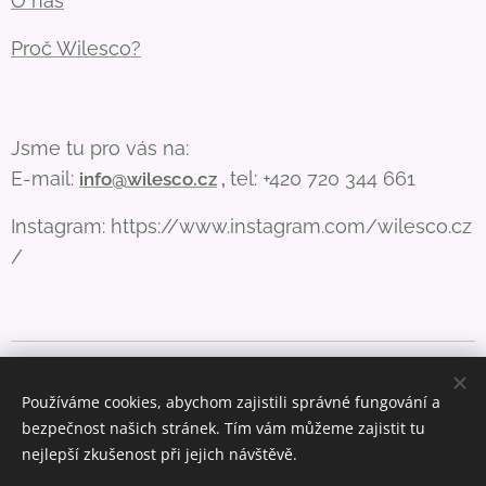
O nás
Proč Wilesco?
Jsme tu pro vás na:
E-mail:
tel: +420 720 344 661
info@wilesco.cz
,
Instagram: https://www.instagram.com/wilesco.cz
/
Aby web fungoval, jak má (a lépe vám sloužil), používáme pár
cookies. Více info zde
Používáme cookies, abychom zajistili správné fungování a
bezpečnost našich stránek. Tím vám můžeme zajistit tu
Cookies
nejlepší zkušenost při jejich návštěvě.