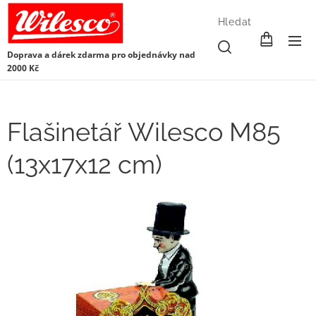
Hledat
Doprava a dárek zdarma pro objednávky nad
2000 Kč
Flašinetář Wilesco M85
(13x17x12 cm)