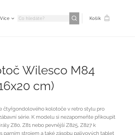
Více
Košík
otoč Wilesco M84
x16x20 cm)
ze čtyřgondolového kolotoče v retro stylu pro
zábavní série. K modelu si nezapomeňte přikoupit
irály Z80, Z81 nebo pevnější Z825, Z827 k
 s parním strojem a také zásobu palivových tablet