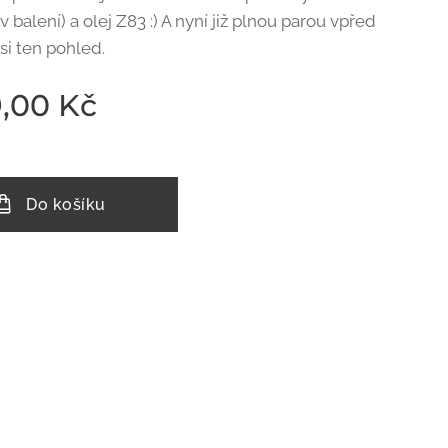
 v balení) a olej Z83 :) A nyní již plnou parou vpřed
 si ten pohled.
9,00
Kč
Do košíku