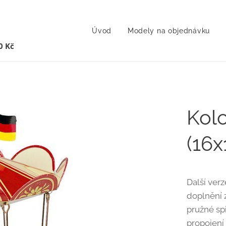
Úvod
Modely na objednávku
0 Kč
Kol
(16
Další ver
doplnění 
pružné sp
propojení