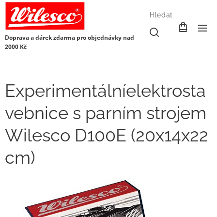
Hledat
Doprava a dárek zdarma pro objednávky nad
2000 Kč
Experimentálníelektrosta
vebnice s parním strojem
Wilesco D100E (20x14x22
cm)