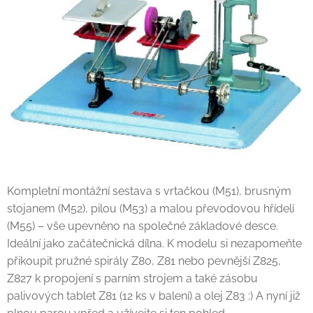
Kompletní montážní sestava s vrtačkou (M51), brusným
stojanem (M52), pilou (M53) a malou převodovou hřídelí
(M55) – vše upevněno na společné základové desce.
Ideální jako začátečnická dílna. K modelu si nezapomeňte
přikoupit pružné spirály Z80, Z81 nebo pevnější Z825,
Z827 k propojení s parním strojem a také zásobu
palivových tablet Z81 (12 ks v balení) a olej Z83 :) A nyní již