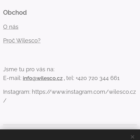
Obchod
O nás
Proč Wilesco?
Jsme tu pro vás na:
E-mail:
tel: +420 720 344 661
info@wilesco.cz
,
Instagram: https://www.instagram.com/wilesco.cz
/
Aby web fungoval, jak má (a lépe vám sloužil), používáme pár