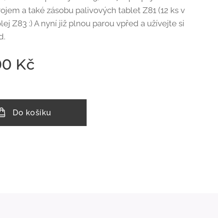
rojem a také zásobu palivových tablet Z81 (12 ks v
olej Z83 :) A nyní již plnou parou vpřed a užívejte si
d.
00
Kč
Do košíku