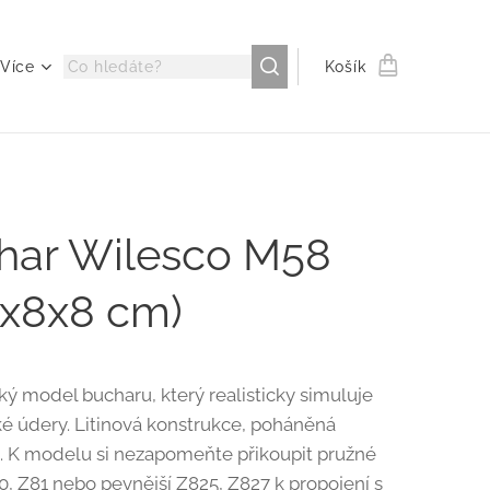
Více
Košík
har Wilesco M58
5x8x8 cm)
ý model bucharu, který realisticky simuluje
é údery. Litinová konstrukce, poháněná
K modelu si nezapomeňte přikoupit pružné
80, Z81 nebo pevnější Z825, Z827 k propojení s