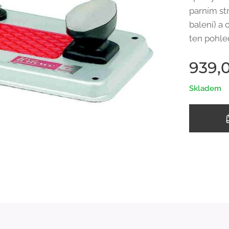
parním st
balení) a 
ten pohle
939,
Skladem